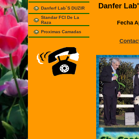
Danfer Lab
Danferf Lab´s DUZIR
Standar FCI De La
Fecha Ap
Raza
Proximas Camadas
Contac